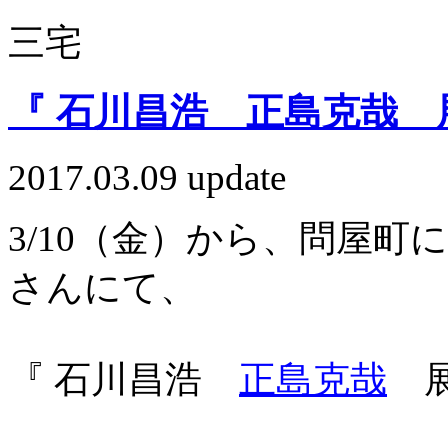
三宅
『 石川昌浩 正島克哉 展
2017.03.09 update
3/10（金）から、問屋町
さんにて、
『 石川昌浩
正島克哉
展