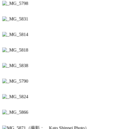
（撮影： Kato Shinpei Photo）