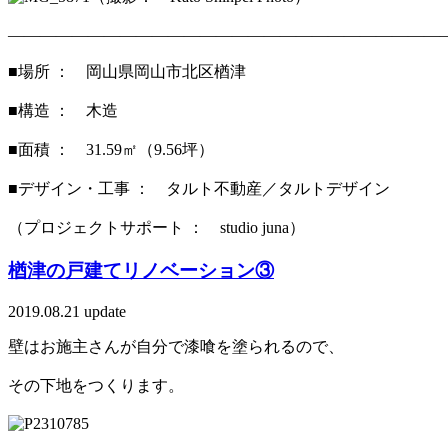
———————————————————————————
■場所 ： 岡山県岡山市北区楢津
■構造 ： 木造
■面積 ： 31.59㎡（9.56坪）
■デザイン・工事 ： タルト不動産／タルトデザイン
（プロジェクトサポート ： studio juna）
楢津の戸建てリノベーション③
2019.08.21 update
壁はお施主さんが自分で漆喰を塗られるので、
その下地をつくります。