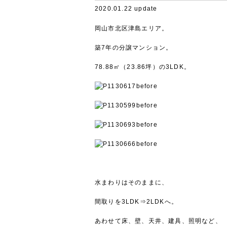
2020.01.22 update
岡山市北区津島エリア。
築7年の分譲マンション。
78.88㎡（23.86坪）の3LDK。
before
before
before
before
水まわりはそのままに、
間取りを3LDK⇒2LDKへ。
あわせて床、壁、天井、建具、照明など、