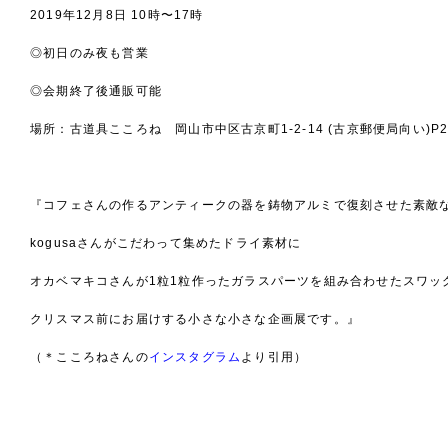
2019年12月8日 10時〜17時
◎初日のみ夜も営業
◎会期終了後通販可能
場所：古道具こころね 岡山市中区古京町1-2-14 (古京郵便局向い)P
『コフェさんの作るアンティークの器を鋳物アルミで復刻させた素敵
kogusaさんがこだわって集めたドライ素材に
オカベマキコさんが1粒1粒作ったガラスパーツを組み合わせたスワッ
クリスマス前にお届けする小さな小さな企画展です。』
（＊こころねさんの
インスタグラム
より引用）