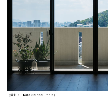
（撮影： Kato Shinpei Photo）