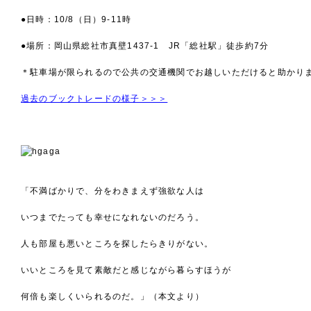
●日時：10/8（日）9-11時
●場所：岡山県総社市真壁1437-1 JR「総社駅」徒歩約7分
＊駐車場が限られるので公共の交通機関でお越しいただけると助かり
過去のブックトレードの様子＞＞＞
「不満ばかりで、分をわきまえず強欲な人は
いつまでたっても幸せになれないのだろう。
人も部屋も悪いところを探したらきりがない。
いいところを見て素敵だと感じながら暮らすほうが
何倍も楽しくいられるのだ。」（本文より）