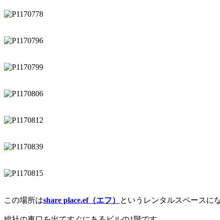
この場所は
share place.ef（エフ）
というレンタルスペースに
総社の東口を出てすぐにあるビルの1階です。