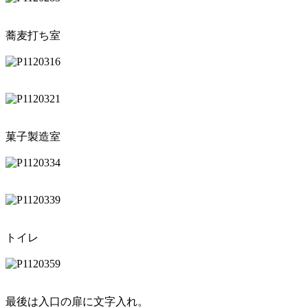
蕎麦打ち室
菓子製造室
トイレ
最後は入口の扉に文字入れ。