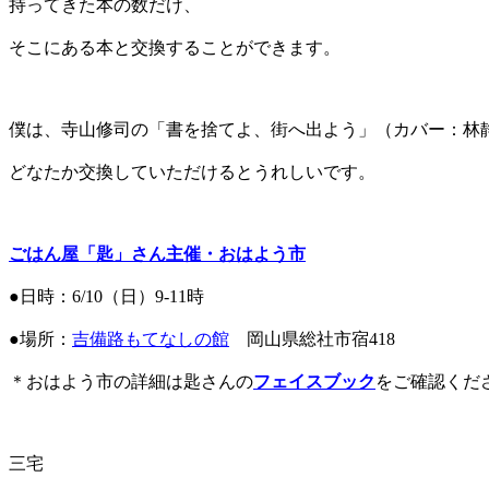
持ってきた本の数だけ、
そこにある本と交換することができます。
僕は、寺山修司の「書を捨てよ、街へ出よう」（カバー：林
どなたか交換していただけるとうれしいです。
ごはん屋「匙」さん主催・おはよう市
●日時：6/10（日）9-11時
●場所：
吉備路もてなしの館
岡山県総社市宿418
＊おはよう市の詳細は匙さんの
フェイスブック
をご確認くだ
三宅