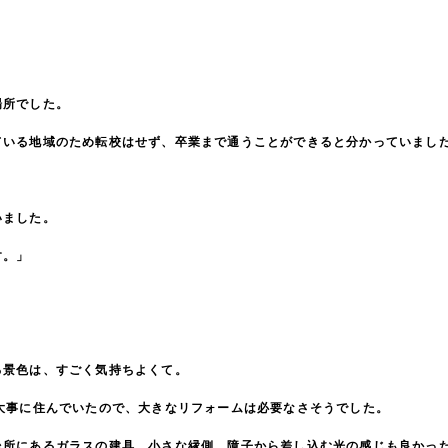
場所でした。
ている地域のため転校はせず、卒業まで通うことができると分かっていまし
。
いました。
す。」
る景色は、すごく気持ちよくて。
大事に住んでいたので、大きなリフォームは必要なさそうでした。
台所にあるガラスの建具、小さな縁側、障子から差し込む光の感じも良かっ