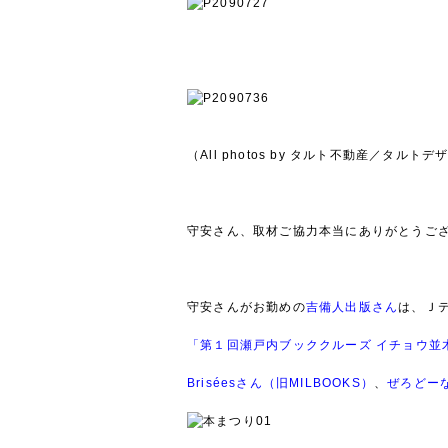
（All photos by タルト不動産／タルトデ
守安さん、取材ご協力本当にありがとうご
守安さんがお勤めの
吉備人出版さん
は、Ｊ
「第１回瀬戸内ブッククルーズ イチョウ並
Briséesさん（旧MILBOOKS）
、
ぜろどー