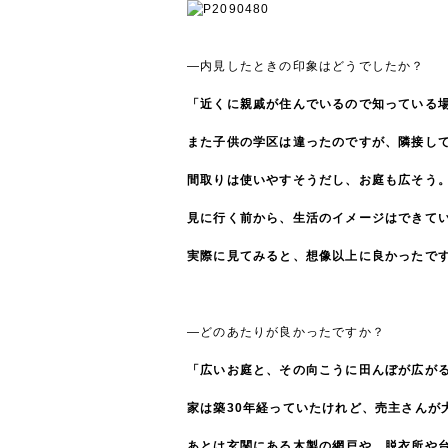
―内見したときの印象はどうでしたか？
「
近くに親戚が住んでいるので知っている
また子供の学区は違ったのですが、隣接し
間取りは使いやすそうだし、お庭も広そう
見に行く前から、生活のイメージはできて
実際に見てみると、想像以上に良かったで
―どのあたりが良かったですか？
「広いお庭と、その向こうに田んぼが広が
家は築30年経っていたけれど、売主さんが
あとは玄関にある木製の網戸や、脱衣所や