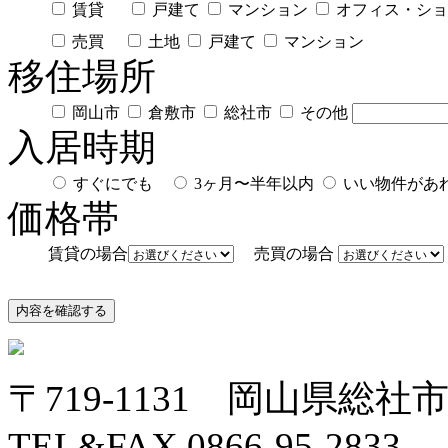
賃貸
戸建て
マンション
オフィス・ショ
売買
土地
戸建て
マンション
移住場所
岡山市
倉敷市
総社市
その他
入居時期
すぐにでも
3ヶ月〜半年以内
いい物件が
価格帯
賃貸の場合
売買の場合
〒719-1131 岡山県総社市中
TEL&FAX 0866-95-2833