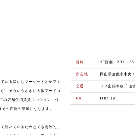
・賃料
3F西側・2DK（
・所在地
岡山県倉敷市中央
っている懐かしマーケットとかフィ
・交通
ＪＲ山陽本線「 倉
すが、そういうときに大体フードコ
・No.
rent_19
建ての店舗併用賃貸マンション。住
はその西側の部屋になります。
って開いているためとても開放的。