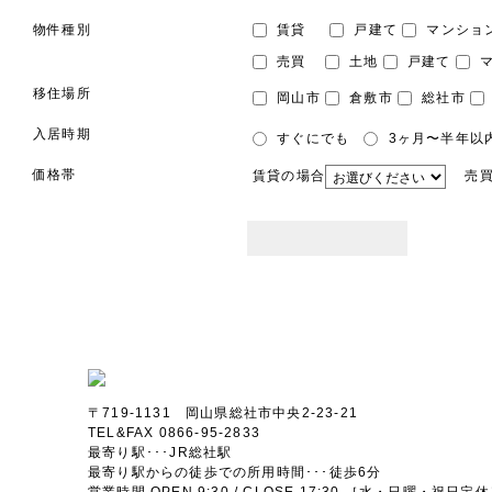
物件種別
賃貸
戸建て
マンショ
売買
土地
戸建て
マ
移住場所
岡山市
倉敷市
総社市
入居時期
すぐにでも
3ヶ月〜半年以
価格帯
賃貸の場合
売買
〒719-1131 岡山県総社市中央2-23-21
TEL&FAX 0866-95-2833
最寄り駅･･･JR総社駅
最寄り駅からの徒歩での所用時間･･･徒歩6分