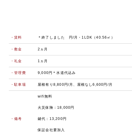
・賃料
＊終了しました 円/月・1LDK（40.56㎡）
・敷金
2ヵ月
・礼金
1ヵ月
・管理費
9,000円＊水道代込み
・駐車場
屋根有り8,800円/月、屋根なし6,600円/月
wifi無料
火災保険：18,000円
・備考
鍵代：13,200円
保証会社要加入