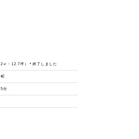
2㎡・12.7坪）＊終了しました
番町
15分