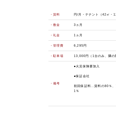
・賃料
円/月・テナント（42㎡・1
・敷金
3ヵ月
・礼金
1ヵ月
・管理費
6,295円
・駐車場
13,000円（1台のみ、隣
●火災保険要加入
●保証会社
・備考
初回保証料…賃料の80％、
1％