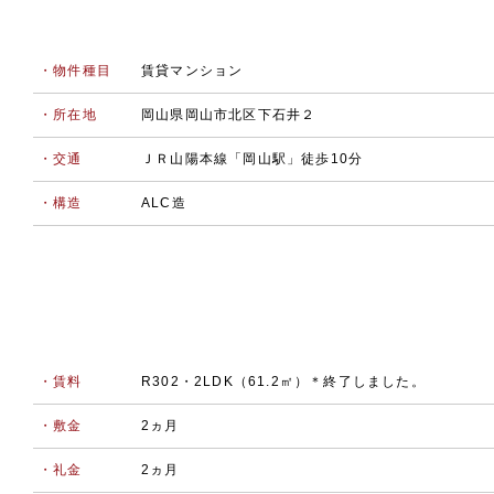
・物件種目
賃貸マンション
・所在地
岡山県岡山市北区下石井２
・交通
ＪＲ山陽本線「岡山駅」徒歩10分
・構造
ALC造
・賃料
R302・2LDK（61.2㎡）＊終了しました。
・敷金
2ヵ月
・礼金
2ヵ月