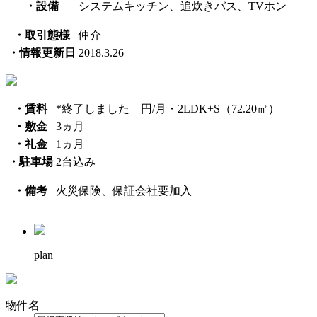
・設備
システムキッチン、追炊きバス、TVホン
・取引態様
仲介
・情報更新日
2018.3.26
・賃料
*終了しました 円/月・2LDK+S（72.20㎡）
・敷金
3ヵ月
・礼金
1ヵ月
・駐車場
2台込み
・備考
火災保険、保証会社要加入
plan
物件名