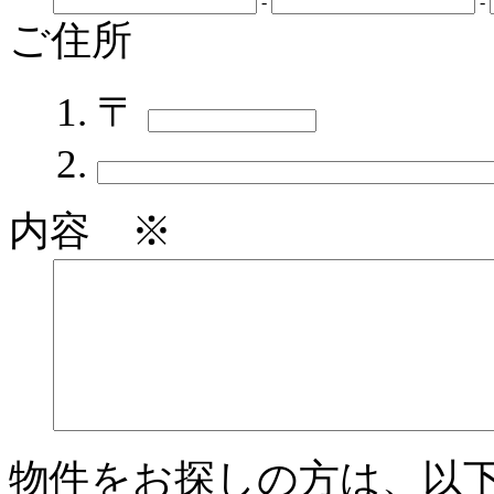
-
-
ご住所
〒
内容 ※
物件をお探しの方は、以