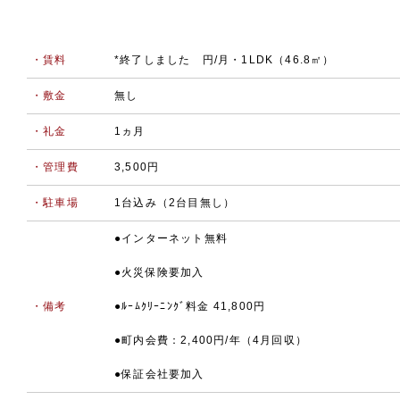
・賃料
*終了しました 円/月・1LDK（46.8㎡）
・敷金
無し
・礼金
1ヵ月
・管理費
3,500円
・駐車場
1台込み（2台目無し）
●インターネット無料
●火災保険要加入
・備考
●ﾙｰﾑｸﾘｰﾆﾝｸﾞ料金 41,800円
●町内会費：2,400円/年（4月回収）
●保証会社要加入