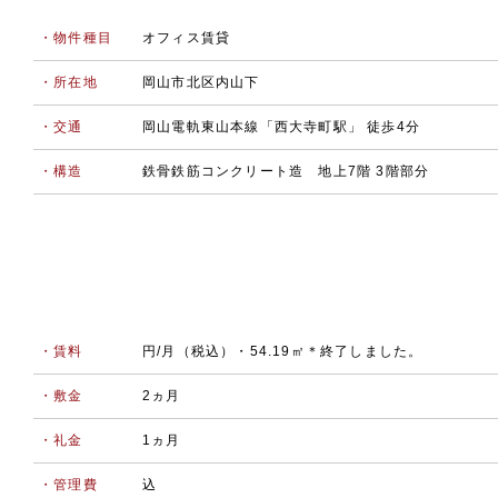
・物件種目
オフィス賃貸
・所在地
岡山市北区内山下
・交通
岡山電軌東山本線「西大寺町駅」 徒歩4分
・構造
鉄骨鉄筋コンクリート造 地上7階 3階部分
・賃料
円/月（税込）・54.19㎡＊終了しました。
・敷金
2ヵ月
・礼金
1ヵ月
・管理費
込