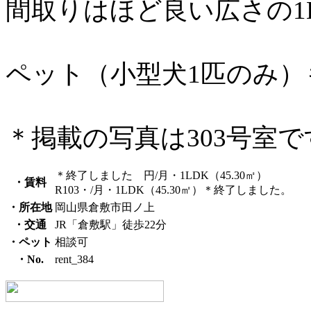
間取りはほど良い広さの1
ペット（小型犬1匹のみ）
＊掲載の写真は303号室で
＊終了しました 円/月・1LDK（45.30㎡）
・賃料
R103・/月・1LDK（45.30㎡）＊終了しました。
・所在地
岡山県倉敷市田ノ上
・交通
JR「倉敷駅」徒歩22分
・ペット
相談可
・No.
rent_384