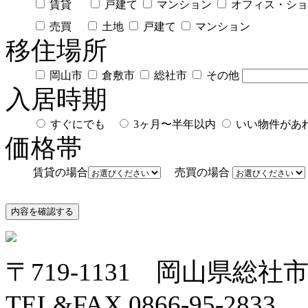
賃貸
戸建て
マンション
オフィス・ショ
売買
土地
戸建て
マンション
移住場所
岡山市
倉敷市
総社市
その他
入居時期
すぐにでも
3ヶ月〜半年以内
いい物件が
価格帯
賃貸の場合
売買の場合
〒719-1131 岡山県総社市中
TEL&FAX 0866-95-2833