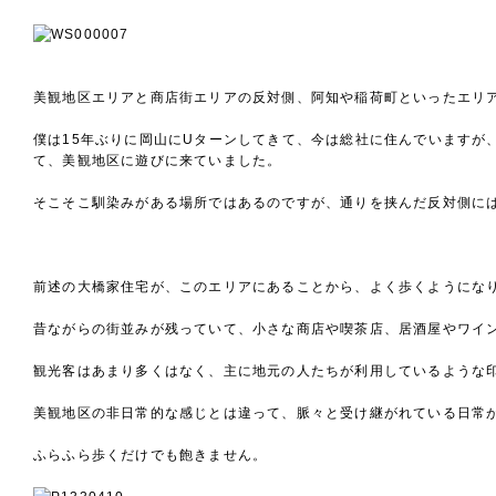
美観地区エリアと商店街エリアの反対側、阿知や稲荷町といったエリ
僕は15年ぶりに岡山にUターンしてきて、今は総社に住んでいますが
て、美観地区に遊びに来ていました。
そこそこ馴染みがある場所ではあるのですが、通りを挟んだ反対側に
前述の大橋家住宅が、このエリアにあることから、よく歩くようにな
昔ながらの街並みが残っていて、小さな商店や喫茶店、居酒屋やワイ
観光客はあまり多くはなく、主に地元の人たちが利用しているような
美観地区の非日常的な感じとは違って、脈々と受け継がれている日常
ふらふら歩くだけでも飽きません。